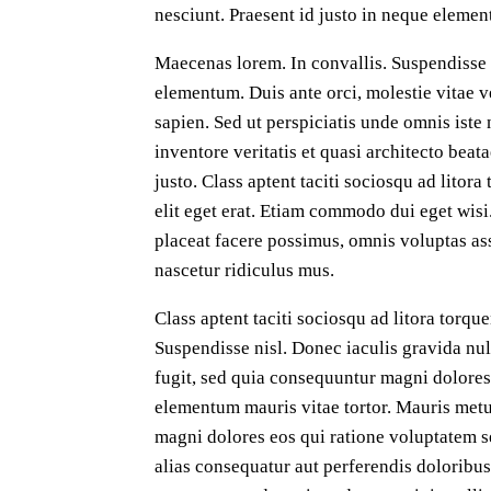
nesciunt. Praesent id justo in neque elemen
Maecenas lorem. In convallis. Suspendisse ni
elementum. Duis ante orci, molestie vitae ve
sapien. Sed ut perspiciatis unde omnis ist
inventore veritatis et quasi architecto beat
justo. Class aptent taciti sociosqu ad lito
elit eget erat. Etiam commodo dui eget wis
placeat facere possimus, omnis voluptas as
nascetur ridiculus mus.
Class aptent taciti sociosqu ad litora torq
Suspendisse nisl. Donec iaculis gravida nul
fugit, sed quia consequuntur magni dolores
elementum mauris vitae tortor. Mauris metu
magni dolores eos qui ratione voluptatem se
alias consequatur aut perferendis doloribus