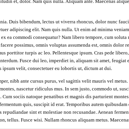
citudin et, dolor. Nam quis nulla. Aliquam ante. Maecenas aliqu
ia. Duis bibendum, lectus ut viverra rhoncus, dolor nunc faucib
etuer adipiscing elit. Nam quis nulla. Ut enim ad minima venia
uid ex ea commodi consequatur? Nam libero tempore, cum soluta n
facere possimus, omnis voluptas assumenda est, omnis dolor re
s porttitor turpis ac leo. Pellentesque ipsum. Cras pede libero,
terdum. Fusce dui leo, imperdiet in, aliquam sit amet, feugiat 
ipsum velit, consectetuer eu lobortis ut, dictum at dui.
mper, nibh ante cursus purus, vel sagittis velit mauris vel metus
ontes, nascetur ridiculus mus. In sem justo, commodo ut, suscipi
em. Cum sociis natoque penatibus et magnis dis parturient montes
 fermentum quis, suscipit id erat. Temporibus autem quibusdam et
es repudiandae sint et molestiae non recusandae. Aenean ferment
am non, tellus. Fusce wisi. Nullam rhoncus aliquam metus. Maecen