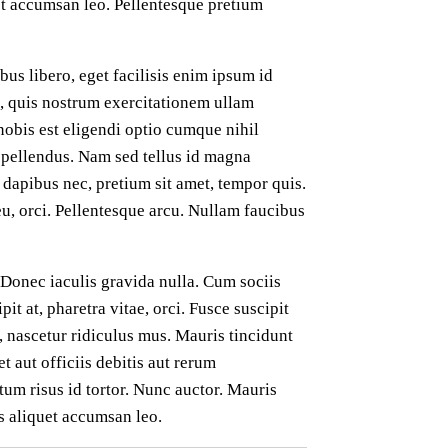
et accumsan leo. Pellentesque pretium
us libero, eget facilisis enim ipsum id
m, quis nostrum exercitationem ullam
obis est eligendi optio cumque nihil
pellendus. Nam sed tellus id magna
 dapibus nec, pretium sit amet, tempor quis.
eu, orci. Pellentesque arcu. Nullam faucibus
. Donec iaculis gravida nulla. Cum sociis
t at, pharetra vitae, orci. Fusce suscipit
, nascetur ridiculus mus. Mauris tincidunt
 aut officiis debitis aut rerum
um risus id tortor. Nunc auctor. Mauris
as aliquet accumsan leo.