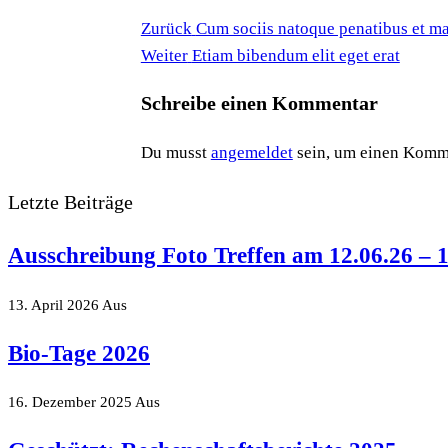
Vorheriger
Beitragsnavigation
Zurück
Cum sociis natoque penatibus et m
Beitrag
Nächster
Weiter
Etiam bibendum elit eget erat
Beitrag
Schreibe einen Kommentar
Du musst
angemeldet
sein, um einen Komm
Letzte Beiträge
Ausschreibung Foto Treffen am 12.06.26 – 
13. April 2026
Aus
Bio-Tage 2026
16. Dezember 2025
Aus