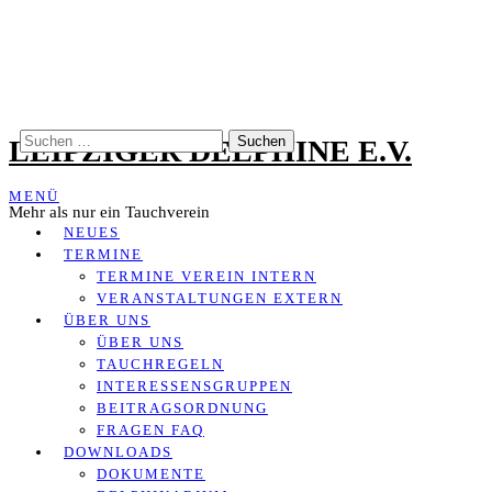
Zum
Inhalt
springen
SUCHEN
LEIPZIGER DELPHINE E.V.
NACH:
MENÜ
Mehr als nur ein Tauchverein
NEUES
TERMINE
TERMINE VEREIN INTERN
VERANSTALTUNGEN EXTERN
ÜBER UNS
ÜBER UNS
TAUCHREGELN
INTERESSENSGRUPPEN
BEITRAGSORDNUNG
FRAGEN FAQ
DOWNLOADS
DOKUMENTE