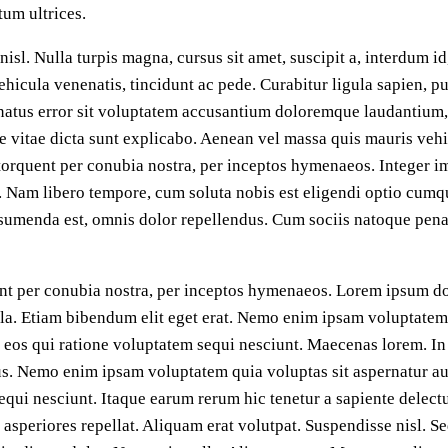
tum ultrices.
sl. Nulla turpis magna, cursus sit amet, suscipit a, interdum id,
hicula venenatis, tincidunt ac pede. Curabitur ligula sapien, pul
e natus error sit voluptatem accusantium doloremque laudantium,
ae vitae dicta sunt explicabo. Aenean vel massa quis mauris vehi
ra torquent per conubia nostra, per inceptos hymenaeos. Integer 
i. Nam libero tempore, cum soluta nobis est eligendi optio cum
sumenda est, omnis dolor repellendus. Cum sociis natoque penat
uent per conubia nostra, per inceptos hymenaeos. Lorem ipsum dol
la. Etiam bibendum elit eget erat. Nemo enim ipsam voluptatem q
 eos qui ratione voluptatem sequi nesciunt. Maecenas lorem. I
s. Nemo enim ipsam voluptatem quia voluptas sit aspernatur aut
qui nesciunt. Itaque earum rerum hic tenetur a sapiente delectu
 asperiores repellat. Aliquam erat volutpat. Suspendisse nisl. 