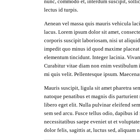
nunc, commodo et, interdum suscipit, solli
lectus id turpis.
Aenean vel massa quis mauris vehicula lacin
lacus. Lorem ipsum dolor sit amet, consect
corporis suscipit laboriosam, nisi ut aliq
impedit quo minus id quod maxime placeat 
elementum tincidunt. Integer lacinia. Vivamu
Curabitur vitae diam non enim vestibulum in
mi quis velit. Pellentesque ipsum. Maecenas 
Mauris suscipit, ligula sit amet pharetra se
natoque penatibus et magnis dis parturient m
libero eget elit. Nulla pulvinar eleifend s
sem sed arcu. Fusce tellus odio, dapibus id
necessitatibus saepe eveniet ut et voluptat
dolor felis, sagittis at, luctus sed, aliqu