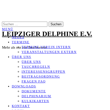
Zum
Inhalt
springen
SUCHEN
NACH:
MENÜ
LEIPZIGER DELPHINE E.V.
NEUES
TERMINE
TERMINE VEREIN INTERN
Mehr als nur ein Tauchverein
VERANSTALTUNGEN EXTERN
ÜBER UNS
ÜBER UNS
TAUCHREGELN
INTERESSENSGRUPPEN
BEITRAGSORDNUNG
FRAGEN FAQ
DOWNLOADS
DOKUMENTE
DELPHINARIUM
KULKIKARTEN
KONTAKT