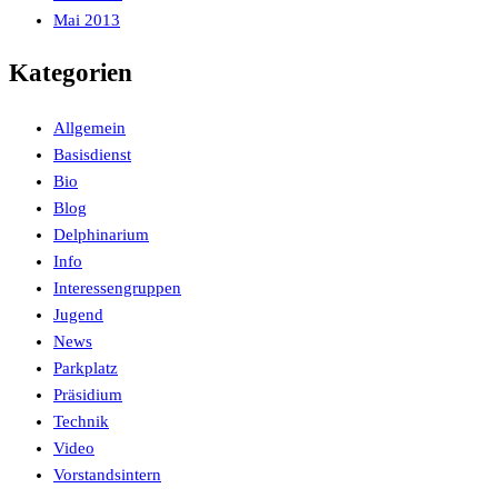
Mai 2013
Kategorien
Allgemein
Basisdienst
Bio
Blog
Delphinarium
Info
Interessengruppen
Jugend
News
Parkplatz
Präsidium
Technik
Video
Vorstandsintern