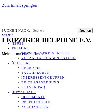
Zum Inhalt springen
SUCHEN NACH:
MENÜ
LEIPZIGER DELPHINE E.V.
NEUES
TERMINE
TERMINE VEREIN INTERN
Mehr als nur ein Tauchverein
VERANSTALTUNGEN EXTERN
ÜBER UNS
ÜBER UNS
TAUCHREGELN
INTERESSENSGRUPPEN
BEITRAGSORDNUNG
FRAGEN FAQ
DOWNLOADS
DOKUMENTE
DELPHINARIUM
KULKIKARTEN