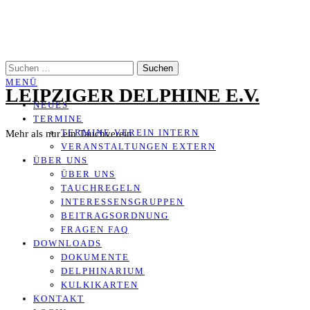
Zum
Inhalt
springen
SUCHEN
NACH:
MENÜ
LEIPZIGER DELPHINE E.V.
NEUES
TERMINE
TERMINE VEREIN INTERN
Mehr als nur ein Tauchverein
VERANSTALTUNGEN EXTERN
ÜBER UNS
ÜBER UNS
TAUCHREGELN
INTERESSENSGRUPPEN
BEITRAGSORDNUNG
FRAGEN FAQ
DOWNLOADS
DOKUMENTE
DELPHINARIUM
KULKIKARTEN
KONTAKT